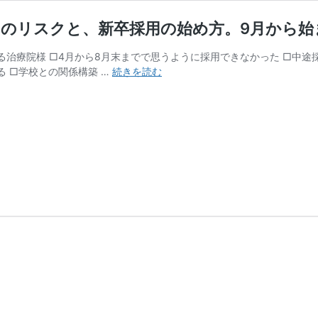
用頼りのリスクと、新卒採用の始め方。9月から
る治療院様 □4月から8月末までで思うように採用できなかった □中
9/1、
 □学校との関係構築 …
続きを読む
4、
8
他
採
用
セ
ミ
ナ
ー
「中
途
採
用
頼
り
の