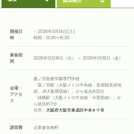
講師紹介
開催日
・2026年3月14日(土)
時
時間：13:30〜15:30
募集期
2025年12月16日（火） ～ 2026年1月16日（金）
間
森ノ宮医療学園専門学校
「森ノ宮駅（大阪メトロ中央線・長堀鶴見緑地
会場・
線、JR大阪環状線）」から徒歩約12分
アクセ
「緑橋駅（大阪メトロ中央線・今里筋線）」か
ス
ら徒歩約7分
住所：
大阪府大阪市東成区中本4-1-8
講習費
企業参加無料