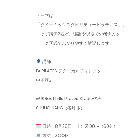
テーマは
「ダイナミックスタビリティーピラティス」。
トップ講師
2
名が、理論や現場での考え方を
トーク形式でわかりやすく解説します。
講師
Dr.PILATES
テクニカルディレクター
中基淳志
韓国
Boetihills Pilates Studio
代表
SHUHO KANG
（姜珠歩）
日時：
8
月
30
日（土）
21:00
〜（
60
分）
方法：
ZOOM