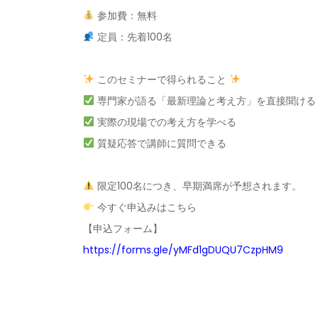
参加費：無料
定員：先着
100
名
このセミナーで得られること
専門家が語る「最新理論と考え方」を直接聞ける
実際の現場での考え方を学べる
質疑応答で講師に質問できる
限定
100
名につき、早期満席が予想されます。
今すぐ申込みはこちら
【申込フォーム】
https://forms.gle/yMFd1gDUQU7CzpHM9